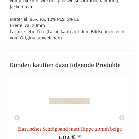
Nähprojekten, wie beispielsweise Outdoor-Kleidung,
Jacken uvm..
Material: 85% PA, 10% PES, 5% EL
Breite: ca. 20mm
Farbe: siehe Foto (Farbe kann auf dem Bildschirm leicht
vom Original abweichen)
Kunden kauften dazu folgende Produkte
Elastisches Schrägband matt Rippe 20mm beige
E
1,02 €
*