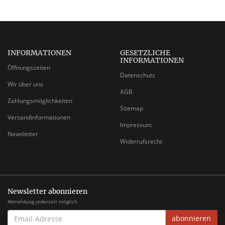
INFORMATIONEN
GESETZLICHE
INFORMATIONEN
Öffnungszeiten
Datenschutz
Wir über uns
AGB
Zahlungsmöglichkeiten
Sitemap
Versandinformationen
Impressum
Newsletter
Widerrufsrecht
Newsletter abonnieren
Abmeldung jederzeit möglich
EMAIL-
abonnieren
ADRESSE