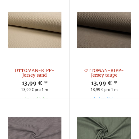
OTTOMAN-RIPP-
OTTOMAN-RIPP-
Jersey sand
Jersey taupe
13,99 €
*
13,99 €
*
13,99 € pro 1 m
13,99 € pro 1 m
sofort verfügbar
sofort verfügbar