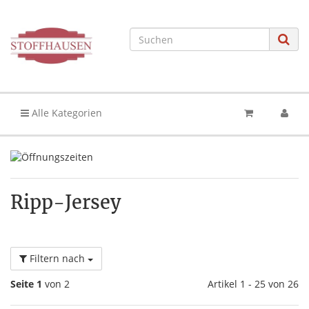
Alle Kategorien
Ripp-Jersey
Filtern nach
Seite 1
von 2
Artikel 1 - 25 von 26