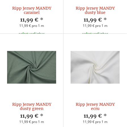
Ripp Jersey MANDY
Ripp Jersey MANDY
caramel
dusty blue
11,99 €
*
11,99 €
*
11,99 € pro 1 m
11,99 € pro 1 m
sofort verfügbar
sofort verfügbar
Ripp Jersey MANDY
Ripp Jersey MANDY
dusty green
ecru
11,99 €
*
11,99 €
*
11,99 € pro 1 m
11,99 € pro 1 m