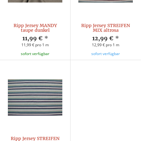
Ripp Jersey MANDY
Ripp Jersey STREIFEN
taupe dunkel
MIX altrosa
11,99 €
*
12,99 €
*
11,99 € pro 1 m
12,99 € pro 1 m
sofort verfügbar
sofort verfügbar
Ripp Jersey STREIFEN