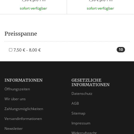
sofort verfügbar
sofort verfügbar
Preisspanne
7,50 € - 8,00 €
10
INFORMATIONEN
GESETZLICHE
INFORMATIONEN
Öffnungszeiten
Datenschutz
Wir über uns
AGB
Zahlungsmöglichkeiten
Sitemap
Versandinformationen
Impressum
Newsletter
Widerrufsrecht