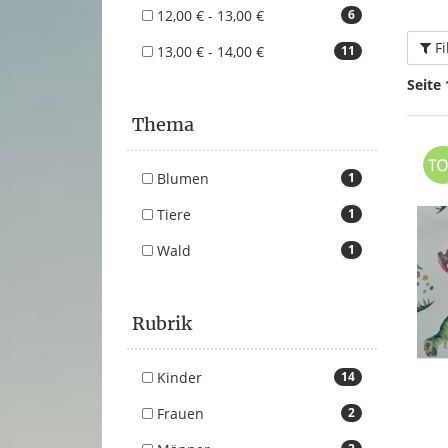
12,00 € - 13,00 €
6
Fi
13,00 € - 14,00 €
11
Seite 
Thema
Blumen
1
Tiere
1
Wald
1
Rubrik
Kinder
14
Frauen
2