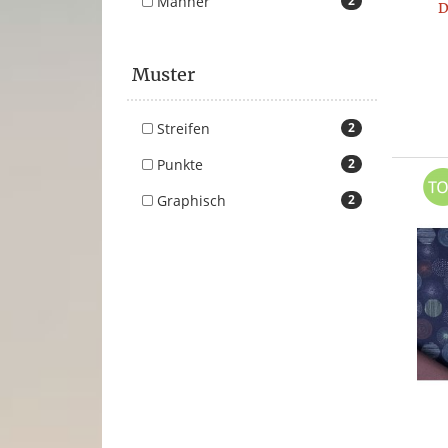
Männer
2
D
Muster
Streifen
2
Punkte
2
Graphisch
2