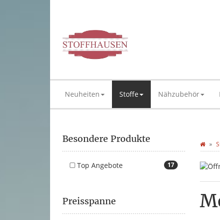
Neuheiten
Stoffe
Nähzubehör
Besondere Produkte
S
Top Angebote
17
M
Preisspanne