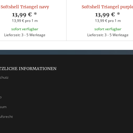
Softshell Triangel navy
Softshell Triangel purpl
13,99 €
*
13,99 €
*
13,99 € pro 1 m
13,99 € pro 1 m
sofort verfügbar
sofort verfügbar
Lieferzeit: 3 - 5 Werktage
Lieferzeit: 3 - 5 Werktage
TZLICHE INFORMATIONEN
chutz
p
ssum
ufsrecht