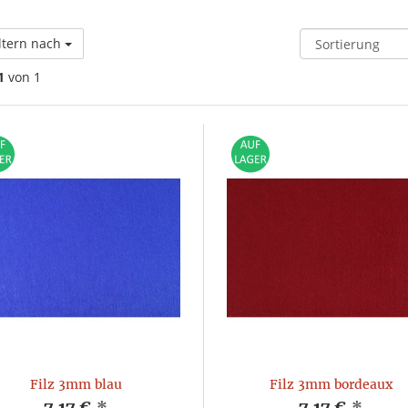
ltern nach
1
von 1
Filz 3mm blau
Filz 3mm bordeaux
7,17 €
*
7,17 €
*