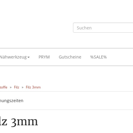
Nähwerkzeug
PRYM
Gutscheine
%SALE%
toffe
Filz
Filz 3mm
ilz 3mm