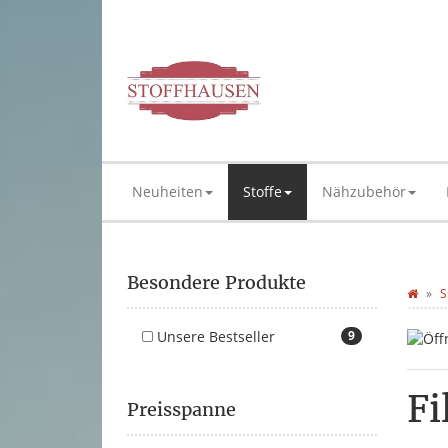
Neuheiten
Stoffe
Nähzubehör
Besondere Produkte
S
Unsere Bestseller
9
F
Preisspanne