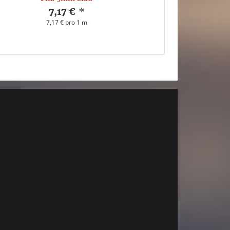
7,17 €
*
7,17 € pro 1 m