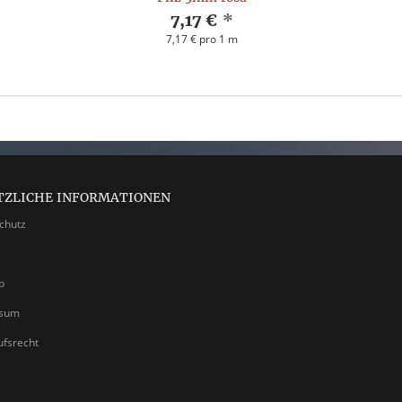
7,17 €
*
7,17 € pro 1 m
TZLICHE INFORMATIONEN
chutz
p
ssum
ufsrecht