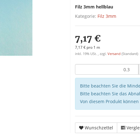
Filz 3mm hellblau
Kategorie:
Filz 3mm
7,17 €
7,17 € pro 1 m
inkl. 19% USt. , zzgl.
Versand
(Standard)
Bitte beachten Sie die Min
Bitte beachten Sie das Abna
Von diesem Produkt können
Wunschzettel
Vergle