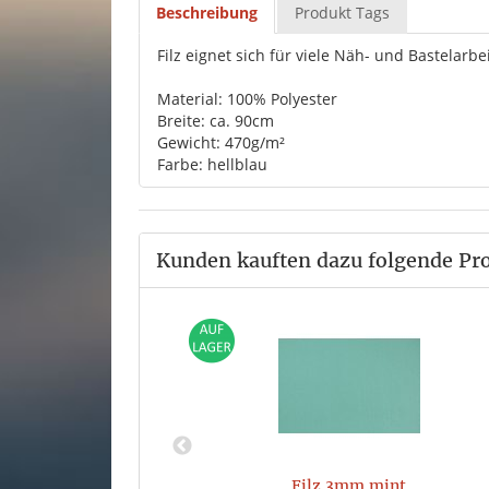
Beschreibung
Produkt Tags
Filz eignet sich für viele Näh- und Bastelar
Material: 100% Polyester
Breite: ca. 90cm
Gewicht: 470g/m²
Farbe: hellblau
Kunden kauften dazu folgende Pr
ink
Filz 3mm mint