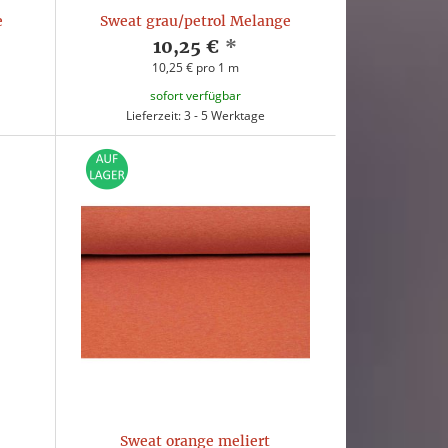
e
Sweat grau/petrol Melange
10,25 €
*
10,25 € pro 1 m
sofort verfügbar
Lieferzeit: 3 - 5 Werktage
Sweat orange meliert