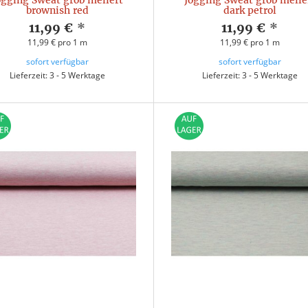
ogging Sweat grob meliert
Jogging Sweat grob melie
brownish red
dark petrol
11,99 €
*
11,99 €
*
11,99 € pro 1 m
11,99 € pro 1 m
sofort verfügbar
sofort verfügbar
Lieferzeit: 3 - 5 Werktage
Lieferzeit: 3 - 5 Werktage