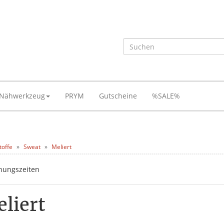
Nähwerkzeug
PRYM
Gutscheine
%SALE%
toffe
Sweat
Meliert
liert