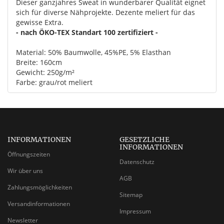
Dieser ganzjahres Sweat in wunderbarer Qualität eignet
sich für diverse Nähprojekte. Dezente meliert für das
gewisse Extra.
- nach ÖKO-TEX Standart 100 zertifiziert -
Material: 50% Baumwolle, 45%PE, 5% Elasthan
Breite: 160cm
Gewicht: 250g/m²
Farbe: grau/rot meliert
INFORMATIONEN
GESETZLICHE
INFORMATIONEN
Öffnungszeiten
Datenschutz
Wir über uns
AGB
Zahlungsmöglichkeiten
Sitemap
Versandinformationen
Impressum
Newsletter