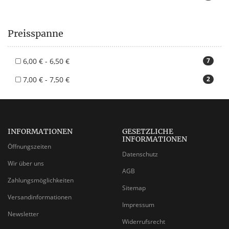
Preisspanne
6,00 € - 6,50 €
7
7,00 € - 7,50 €
2
INFORMATIONEN
GESETZLICHE
INFORMATIONEN
Öffnungszeiten
Datenschutz
Wir über uns
AGB
Zahlungsmöglichkeiten
Sitemap
Versandinformationen
Impressum
Newsletter
Widerrufsrecht