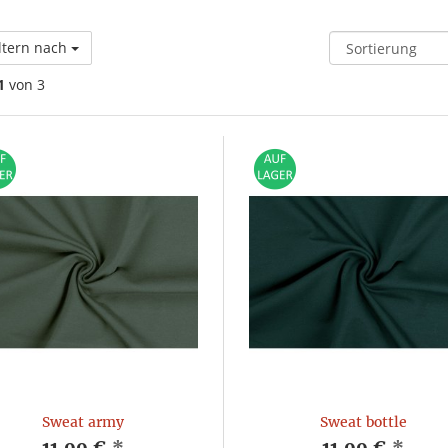
ltern nach
1
von 3
Sweat army
Sweat bottle
11,99 €
*
11,99 €
*