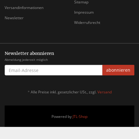
Sitemap
Versandinformationen
Impressum
Newsletter
Widerrufsrecht
Newsletter abonnieren
Abmeldung jederzeit möglich
EMAIL-
abonnieren
ADRESSE
*
Alle Preise inkl. gesetzlicher USt., zzgl.
Versand
Powered by
JTL-Shop