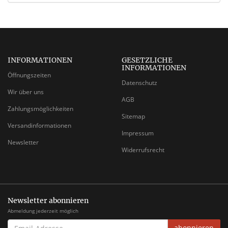
INFORMATIONEN
GESETZLICHE
INFORMATIONEN
Öffnungszeiten
Datenschutz
Wir über uns
AGB
Zahlungsmöglichkeiten
Sitemap
Versandinformationen
Impressum
Newsletter
Widerrufsrecht
Newsletter abonnieren
Abmeldung jederzeit möglich
EMAIL-
abonnieren