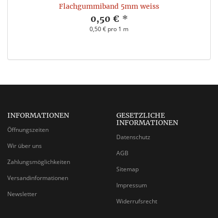
Flachgummiband 5mm weiss
0,50 €
*
0,50 € pro 1 m
INFORMATIONEN
GESETZLICHE
INFORMATIONEN
Öffnungszeiten
Datenschutz
Wir über uns
AGB
Zahlungsmöglichkeiten
Sitemap
Versandinformationen
Impressum
Newsletter
Widerrufsrecht