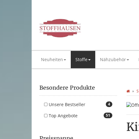
Neuheiten
Stoffe
Nähzubehör
Besondere Produkte
S
Unsere Bestseller
4
Top Angebote
51
Ki
Preisspanne