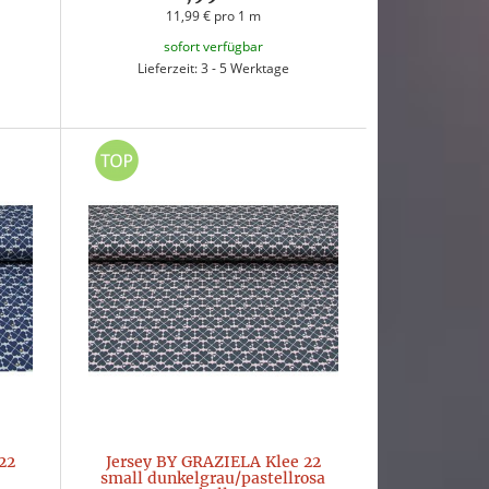
11,99 € pro 1 m
sofort verfügbar
Lieferzeit: 3 - 5 Werktage
22
Jersey BY GRAZIELA Klee 22
small dunkelgrau/pastellrosa