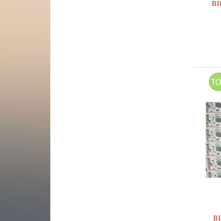
BI
BI