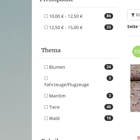
Fi
10,00 € - 12,50 €
86
Seite 
12,50 € - 15,00 €
33
Thema
Blumen
34
3
Fahrzeuge/Flugzeuge
Maritim
3
Tiere
46
Wald
16
B