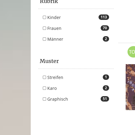
Rubrik
Kinder
113
Frauen
70
Männer
2
Muster
Streifen
1
Karo
2
Graphisch
51