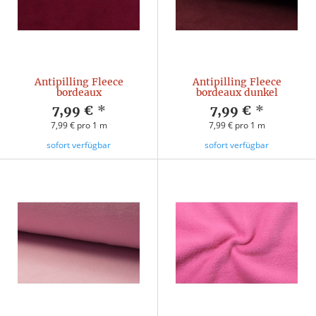
Antipilling Fleece
Antipilling Fleece
bordeaux
bordeaux dunkel
7,99 €
*
7,99 €
*
7,99 € pro 1 m
7,99 € pro 1 m
sofort verfügbar
sofort verfügbar