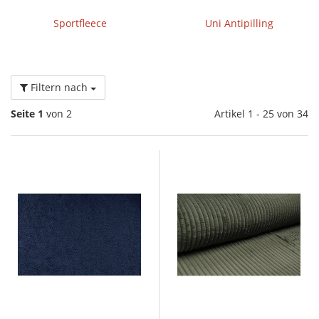
Sportfleece
Uni Antipilling
Filtern nach
Seite 1
von 2
Artikel 1 - 25 von 34