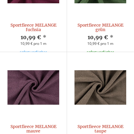
Sportfleece MELANGE
Sportfleece MELANGE
fuchsia
grün
10,99 €
*
10,99 €
*
10,99 € pro 1 m
10,99 € pro 1 m
sofort verfügbar
sofort verfügbar
Sportfleece MELANGE
Sportfleece MELANGE
mauve
taupe