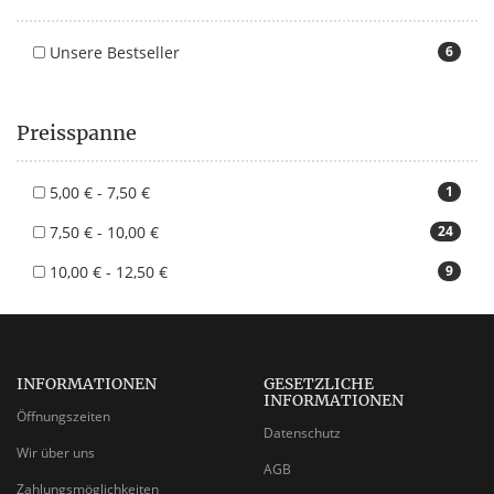
Unsere Bestseller
6
Preisspanne
5,00 € - 7,50 €
1
7,50 € - 10,00 €
24
10,00 € - 12,50 €
9
INFORMATIONEN
GESETZLICHE
INFORMATIONEN
Öffnungszeiten
Datenschutz
Wir über uns
AGB
Zahlungsmöglichkeiten