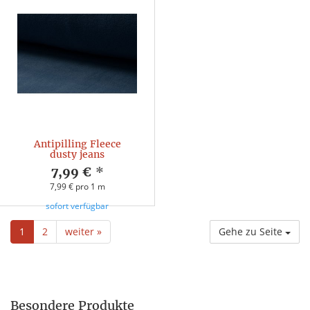
Antipilling Fleece
dusty jeans
7,99 €
*
7,99 € pro 1 m
sofort verfügbar
1
2
weiter »
Gehe zu Seite
Besondere Produkte