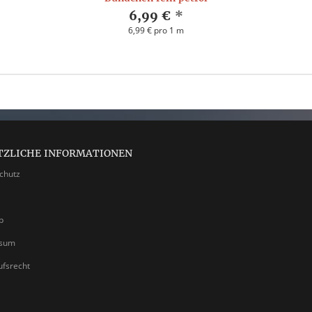
6,99 €
*
6,99 € pro 1 m
TZLICHE INFORMATIONEN
chutz
p
ssum
ufsrecht