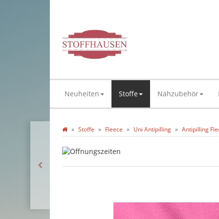
Neuheiten
Stoffe
Nähzubehör
Stoffe
Fleece
Uni Antipilling
Antipilling Fl