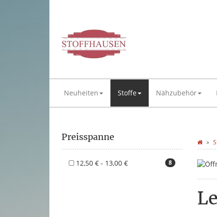
Neuheiten
Stoffe
Nähzubehör
Preisspanne
S
12,50 € - 13,00 €
8
Le