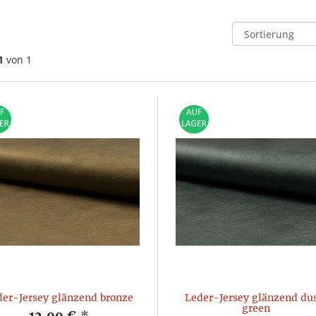
1
von 1
der-Jersey glänzend bronze
Leder-Jersey glänzend du
green
12,99 €
*