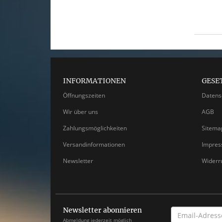
INFORMATIONEN
GESE
Öffnungszeiten
Datens
Wir über uns
AGB
Zahlungsmöglichkeiten
Sitema
Versandinformationen
Impre
Newsletter
Widerr
Newsletter abonnieren
EMAIL-
ADRESSE
Abmeldung jederzeit möglich