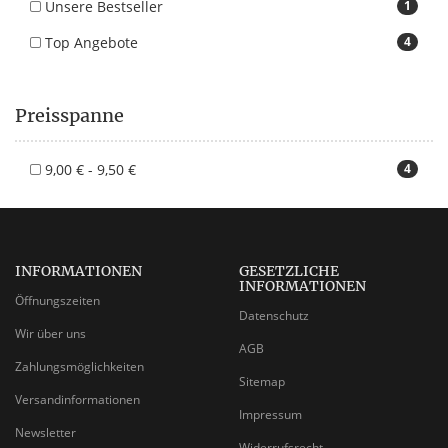
Unsere Bestseller
1
Top Angebote
4
Preisspanne
9,00 € - 9,50 €
4
INFORMATIONEN
GESETZLICHE
INFORMATIONEN
Öffnungszeiten
Datenschutz
Wir über uns
AGB
Zahlungsmöglichkeiten
Sitemap
Versandinformationen
Impressum
Newsletter
Widerrufsrecht