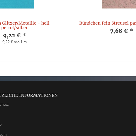
Glitzer/Metallic - hell
Bündchen fein Streusel pas
petrol/silber
7,68 €
*
9,22 €
*
9,22 € pro 1 m
TZLICHE INFORMATIONEN
chutz
p
ssum