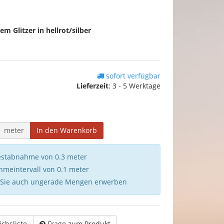
m Glitzer in hellrot/silber
sofort verfügbar
Lieferzeit
:
3 - 5 Werktage
meter
In den Warenkorb
destabnahme von 0.3 meter
hmeintervall von 0.1 meter
 Sie auch ungerade Mengen erwerben
ichsliste
Frage zum Produkt