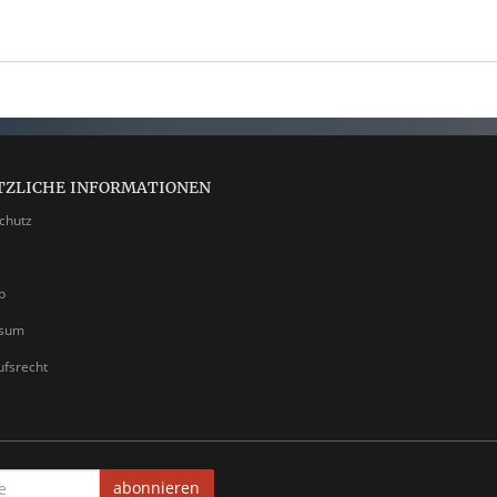
TZLICHE INFORMATIONEN
chutz
p
ssum
ufsrecht
abonnieren