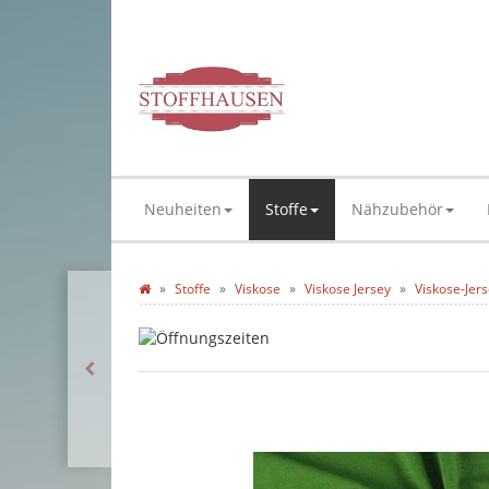
Neuheiten
Stoffe
Nähzubehör
Stoffe
Viskose
Viskose Jersey
Viskose-Jer