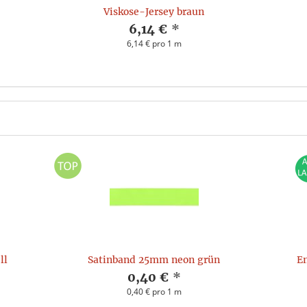
Viskose-Jersey braun
6,14 €
*
6,14 € pro 1 m
ll
Satinband 25mm neon grün
En
0,40 €
*
0,40 € pro 1 m