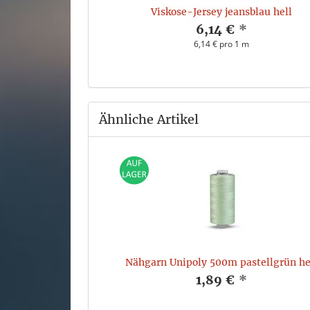
rau meliert
Viskose-Jersey jeansblau hell
*
6,14 €
*
 m
6,14 € pro 1 m
Ähnliche Artikel
Nähgarn Unipoly 500m pastellgrün he
1,89 €
*