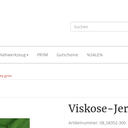
Nähwerkzeug
PRYM
Gutscheine
%SALE%
sey grün
Viskose-Je
Artikelnummer:
08_58352-300