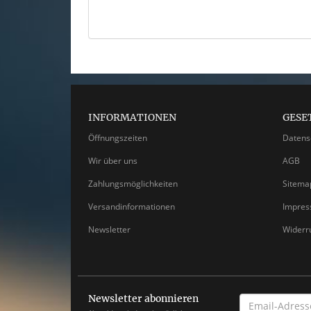
INFORMATIONEN
GESE
Öffnungszeiten
Datens
Wir über uns
AGB
Zahlungsmöglichkeiten
Sitema
Versandinformationen
Impre
Newsletter
Widerr
Newsletter abonnieren
EMAIL-
ADRESSE