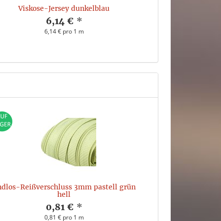
Viskose-Jersey dunkelblau
Visk
6,14 €
*
6,14 € pro 1 m
dlos-Reißverschluss 3mm pastell grün
hell
0,81 €
*
0,81 € pro 1 m