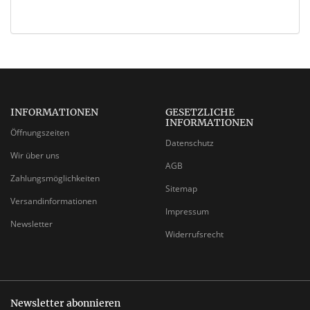
INFORMATIONEN
GESETZLICHE
INFORMATIONEN
Öffnungszeiten
Datenschutz
Wir über uns
AGB
Zahlungsmöglichkeiten
Sitemap
Versandinformationen
Impressum
Newsletter
Widerrufsrecht
Newsletter abonnieren