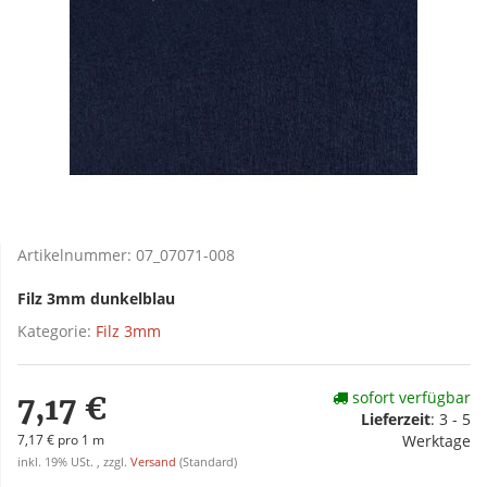
Artikelnummer:
07_07071-008
Filz 3mm dunkelblau
Kategorie:
Filz 3mm
sofort verfügbar
7,17 €
Lieferzeit
:
3 - 5
7,17 € pro 1 m
Werktage
inkl. 19% USt. , zzgl.
Versand
(Standard)