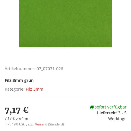
Artikelnummer:
07_07071-026
Filz 3mm grün
Kategorie:
Filz 3mm
sofort verfügbar
7,17 €
Lieferzeit
:
3 - 5
7,17 € pro 1 m
Werktage
inkl. 19% USt. , zzgl.
Versand
(Standard)