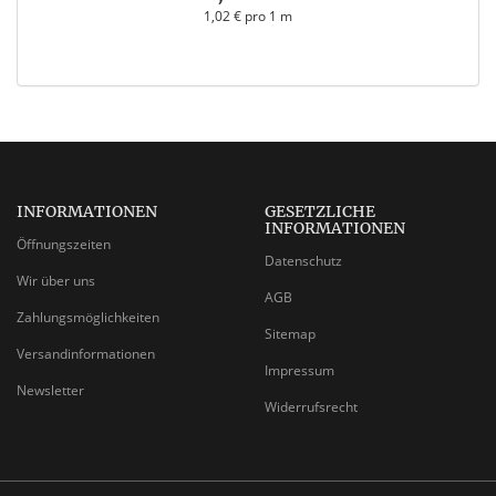
1,02 € pro 1 m
INFORMATIONEN
GESETZLICHE
INFORMATIONEN
Öffnungszeiten
Datenschutz
Wir über uns
AGB
Zahlungsmöglichkeiten
Sitemap
Versandinformationen
Impressum
Newsletter
Widerrufsrecht