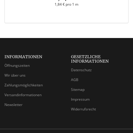
1,84 € pro 1 m
INFORMATIONEN
GESETZLICHE
INFORMATIONEN
Öffnungszeiten
Datenschutz
Wir über uns
AGB
Zahlungsmöglichkeiten
Sitemap
Versandinformationen
Impressum
Newsletter
Widerrufsrecht