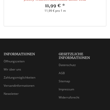
11,99 €
*
11,99 € pro 1 m
INFORMATIONEN
GESETZLICHE
INFORMATIONEN
Öffnungszeiten
Datenschutz
Wir über uns
AGB
Zahlungsmöglichkeiten
Sitemap
Versandinformationen
Impressum
Newsletter
Widerrufsrecht