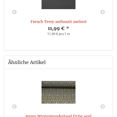
French Terry anthrazit meliert
F
11,99 €
*
11,99 € pro 1 m
Ähnliche Artikel
Jersey Winterwunderland Elche senf