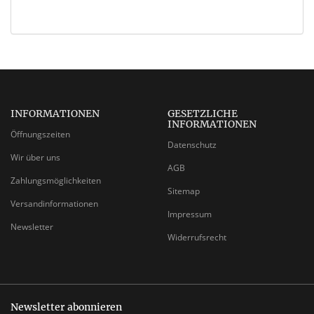
INFORMATIONEN
GESETZLICHE
INFORMATIONEN
Öffnungszeiten
Datenschutz
Wir über uns
AGB
Zahlungsmöglichkeiten
Sitemap
Versandinformationen
Impressum
Newsletter
Widerrufsrecht
Newsletter abonnieren