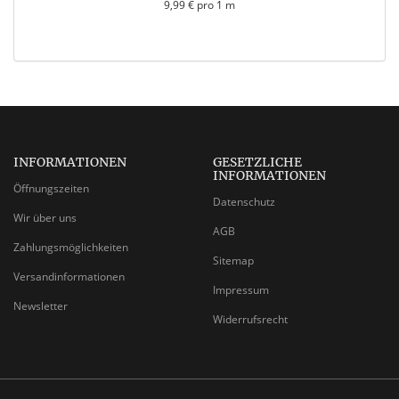
9,99 € pro 1 m
INFORMATIONEN
GESETZLICHE
INFORMATIONEN
Öffnungszeiten
Datenschutz
Wir über uns
AGB
Zahlungsmöglichkeiten
Sitemap
Versandinformationen
Impressum
Newsletter
Widerrufsrecht