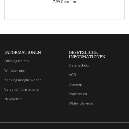
7,99 € pro 1 m
INFORMATIONEN
GESETZLICHE
INFORMATIONEN
Öffnungszeiten
Datenschutz
Wir über uns
AGB
Zahlungsmöglichkeiten
Sitemap
Versandinformationen
Impressum
Newsletter
Widerrufsrecht