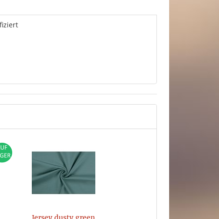
fiziert
Jersey dusty green