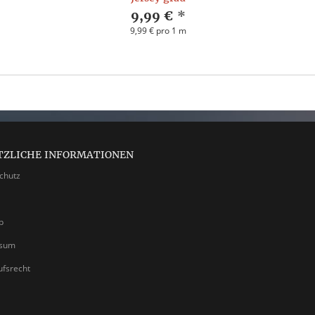
9,99 €
*
9,99 € pro 1 m
TZLICHE INFORMATIONEN
chutz
p
ssum
ufsrecht