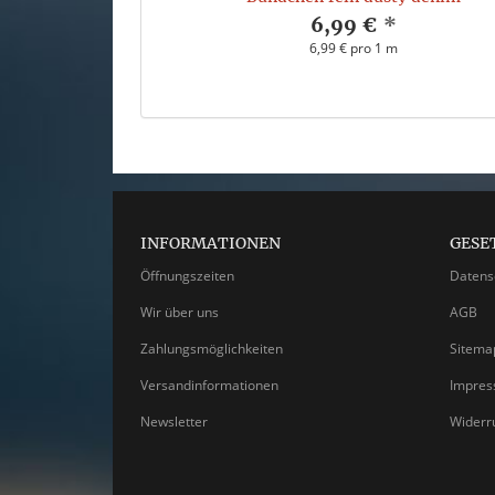
6,99 €
*
6,99 € pro 1 m
INFORMATIONEN
GESE
Öffnungszeiten
Datens
Wir über uns
AGB
Zahlungsmöglichkeiten
Sitema
Versandinformationen
Impre
Newsletter
Widerr