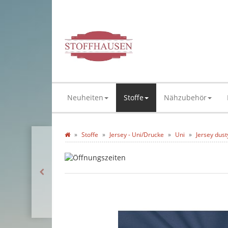
Neuheiten
Stoffe
Nähzubehör
Stoffe
Jersey - Uni/Drucke
Uni
Jersey dus