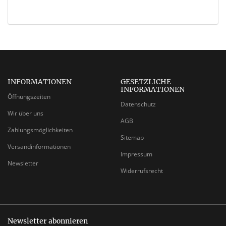
INFORMATIONEN
GESETZLICHE
INFORMATIONEN
Öffnungszeiten
Datenschutz
Wir über uns
AGB
Zahlungsmöglichkeiten
Sitemap
Versandinformationen
Impressum
Newsletter
Widerrufsrecht
Newsletter abonnieren