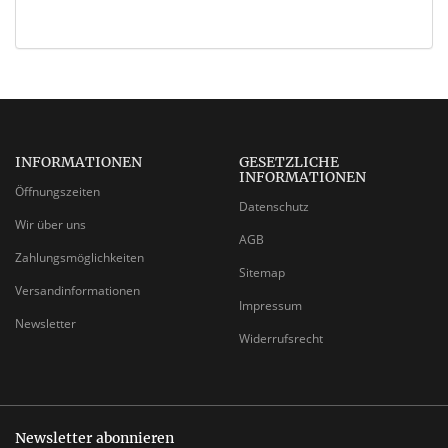
INFORMATIONEN
GESETZLICHE
INFORMATIONEN
Öffnungszeiten
Datenschutz
Wir über uns
AGB
Zahlungsmöglichkeiten
Sitemap
Versandinformationen
Impressum
Newsletter
Widerrufsrecht
Newsletter abonnieren