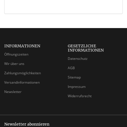
INFORMATIONEN
GESETZLICHE
INFORMATIONEN
Öffnungszeiten
Datenschutz
Wir über uns
AGB
Zahlungsmöglichkeiten
Sitemap
Versandinformationen
Impressum
Newsletter
Widerrufsrecht
Newsletter abonnieren