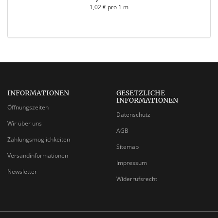
1,02 € pro 1 m
INFORMATIONEN
GESETZLICHE
INFORMATIONEN
Öffnungszeiten
Datenschutz
Wir über uns
AGB
Zahlungsmöglichkeiten
Sitemap
Versandinformationen
Impressum
Newsletter
Widerrufsrecht