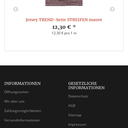
l
Jersey TREND-Serie STREIFEN mauve
12,30 €
*
12,30 € pro 1 m
INFORMATIONEN
GESETZLICHE
INFORMATIONEN
Öffnungszeiten
Datenschutz
Wir über uns
AGB
Zahlungsmöglichkeiten
Sitemap
Versandinformationen
Impressum