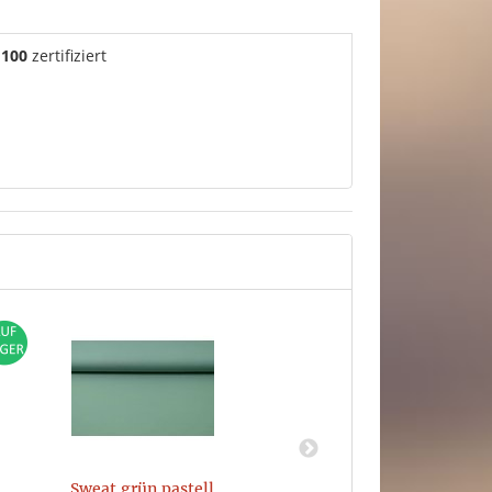
 100
zertifiziert
Sweat grün pastell
Sweat