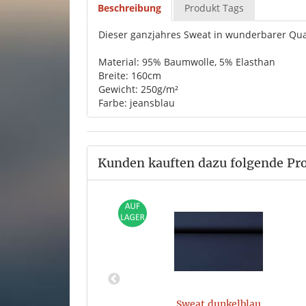
Beschreibung
Produkt Tags
Dieser ganzjahres Sweat in wunderbarer Qual
Material: 95% Baumwolle, 5% Elasthan
Breite: 160cm
Gewicht: 250g/m²
Farbe: jeansblau
Kunden kauften dazu folgende Pr
ss
Sweat dunkelblau