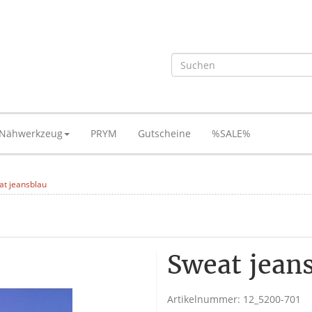
Nähwerkzeug
PRYM
Gutscheine
%SALE%
at jeansblau
Sweat jean
Artikelnummer:
12_5200-701