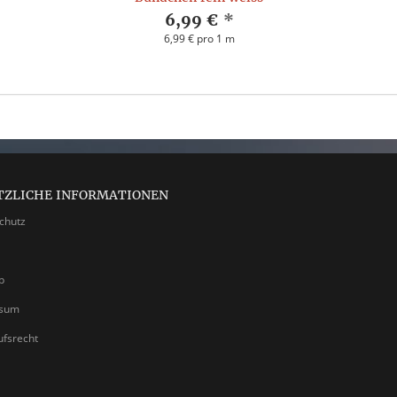
6,99 €
*
6,99 € pro 1 m
TZLICHE INFORMATIONEN
chutz
p
ssum
ufsrecht