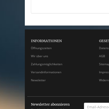
INFORMATIONEN
GESE
Öffnungszeiten
Datens
Wir über uns
AGB
Zahlungsmöglichkeiten
Sitema
Versandinformationen
Impre
Newsletter
Widerr
Newsletter abonnieren
EMAIL-
ADRESSE