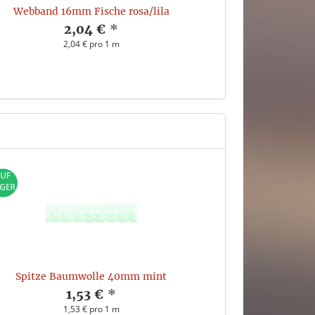
Webband 16mm Fische rosa/lila
Baumwoll
2,04 €
*
2,04 € pro 1 m
Spitze Baumwolle 40mm mint
1,53 €
*
1,53 € pro 1 m