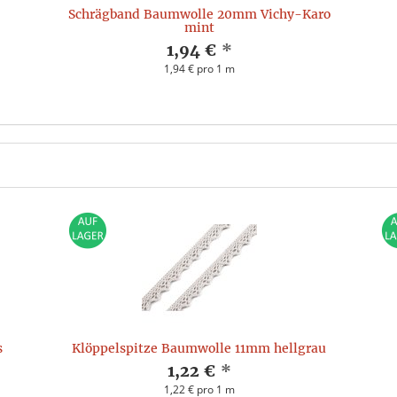
Schrägband Baumwolle 20mm Vichy-Karo
mint
1,94 €
*
1,94 € pro 1 m
s
Klöppelspitze Baumwolle 11mm hellgrau
1,22 €
*
1,22 € pro 1 m