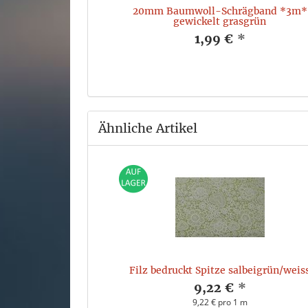
sty green
20mm Baumwoll-Schrägband *3m*
gewickelt grasgrün
*
1,99 €
*
 m
Ähnliche Artikel
Filz bedruckt Spitze salbeigrün/weis
9,22 €
*
9,22 € pro 1 m