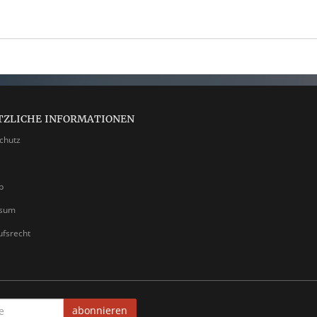
TZLICHE INFORMATIONEN
chutz
p
ssum
ufsrecht
abonnieren