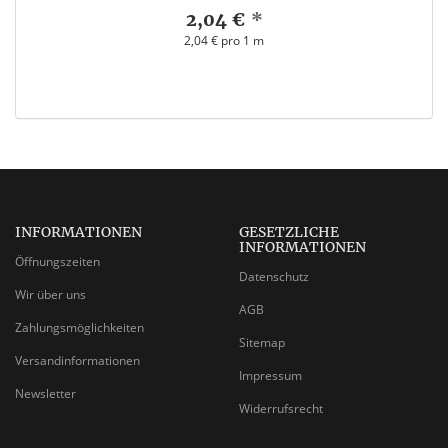
2,04 €
*
2,04 € pro 1 m
INFORMATIONEN
GESETZLICHE
INFORMATIONEN
Öffnungszeiten
Datenschutz
Wir über uns
AGB
Zahlungsmöglichkeiten
Sitemap
Versandinformationen
Impressum
Newsletter
Widerrufsrecht