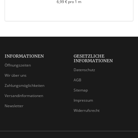
6,99 € pro 1 m
INFORMATIONEN
GESETZLICHE
INFORMATIONEN
Öffnungszeiten
Datenschutz
Wir über uns
AGB
Zahlungsmöglichkeiten
Sitemap
Versandinformationen
Impressum
Newsletter
Widerrufsrecht