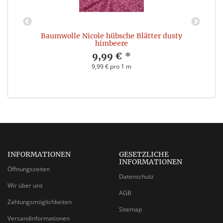
Baumwolle Nicole hübsche Blätter dusty
himbeere
9,99 €
*
9,99 € pro 1 m
INFORMATIONEN
GESETZLICHE
INFORMATIONEN
Öffnungszeiten
Datenschutz
Wir über uns
AGB
Zahlungsmöglichkeiten
Sitemap
Versandinformationen