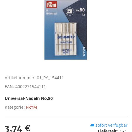
Artikelnummer:
01_PY_154411
EAN:
4002271544111
Universal-Nadeln No.80
Kategorie:
PRYM
sofort verfügbar
3,74 €
Lieferzeit
:
3 - 5