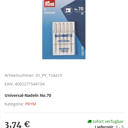
Artikelnummer:
01_PY_154410
EAN:
4002271544104
Universal-Nadeln No.70
Kategorie:
PRYM
sofort verfügbar
3,74 €
Lieferzeit
:
3 - 5