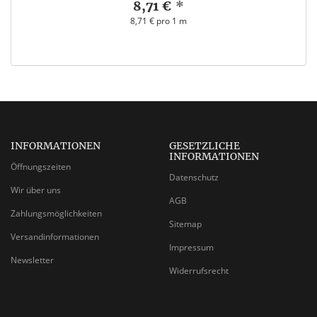
8,71 €
*
8,71 € pro 1 m
INFORMATIONEN
GESETZLICHE
INFORMATIONEN
Öffnungszeiten
Datenschutz
Wir über uns
AGB
Zahlungsmöglichkeiten
Sitemap
Versandinformationen
Impressum
Newsletter
Widerrufsrecht