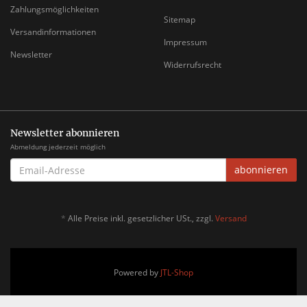
Zahlungsmöglichkeiten
Sitemap
Versandinformationen
Impressum
Newsletter
Widerrufsrecht
Newsletter abonnieren
Abmeldung jederzeit möglich
EMAIL-
abonnieren
ADRESSE
*
Alle Preise inkl. gesetzlicher USt., zzgl.
Versand
Powered by
JTL-Shop