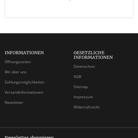
INFORMATIONEN
GESETZLICHE
INFORMATIONEN
Öffnungszeiten
Datenschutz
Wir über uns
AGB
Zahlungsmöglichkeiten
Sitemap
Versandinformationen
Impressum
Newsletter
Widerrufsrecht
Newsletter abonnieren