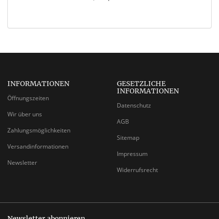
INFORMATIONEN
GESETZLICHE
INFORMATIONEN
Öffnungszeiten
Datenschutz
Wir über uns
AGB
Zahlungsmöglichkeiten
Sitemap
Versandinformationen
Impressum
Newsletter
Widerrufsrecht
Newsletter abonnieren