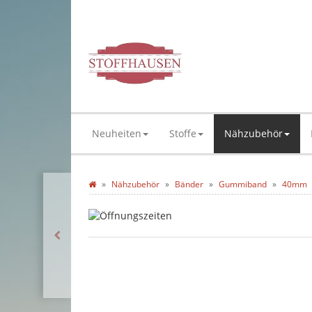
Neuheiten
Stoffe
Nähzubehör
Nähzubehör
Bänder
Gummiband
40mm