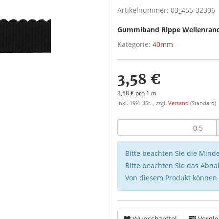
Artikelnummer:
03_455-32306
Gummiband Rippe Wellenran
Kategorie:
40mm
3,58 €
3,58 € pro 1 m
inkl. 19% USt. , zzgl.
Versand
(Standard)
Bitte beachten Sie die Min
Bitte beachten Sie das Abna
Von diesem Produkt können
Wunschzettel
Vergle