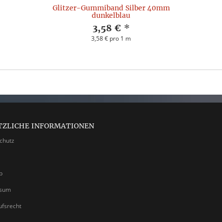
Glitzer-Gummiband Silber 40mm
dunkelblau
3,58 €
*
3,58 € pro 1 m
TZLICHE INFORMATIONEN
chutz
p
ssum
ufsrecht