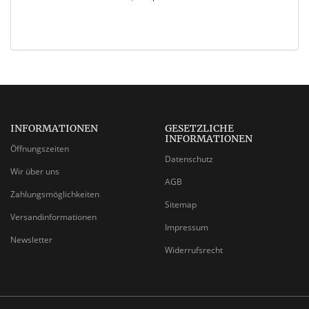
INFORMATIONEN
GESETZLICHE
INFORMATIONEN
Öffnungszeiten
Datenschutz
Wir über uns
AGB
Zahlungsmöglichkeiten
Sitemap
Versandinformationen
Impressum
Newsletter
Widerrufsrecht