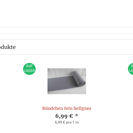
odukte
Bündchen fein hellgrau
6,99 €
*
6,99 € pro 1 m