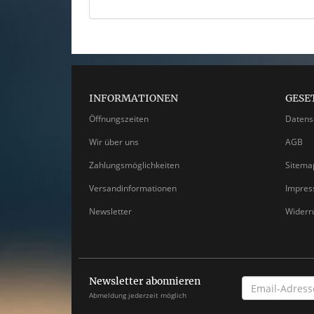
INFORMATIONEN
GESE
Öffnungszeiten
Datens
Wir über uns
AGB
Zahlungsmöglichkeiten
Sitema
Versandinformationen
Impre
Newsletter
Widerr
Newsletter abonnieren
EMAIL-
ADRESSE
Abmeldung jederzeit möglich