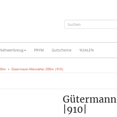
Nähwerkzeug
PRYM
Gutscheine
%SALE%
200m
Gütermann Allesnäher 200m |910|
Gütermann
|910|