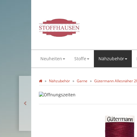
Neuheiten
Stoffe
Nähzubehör
Nähzubehör
Garne
Gütermann Allesnäher 