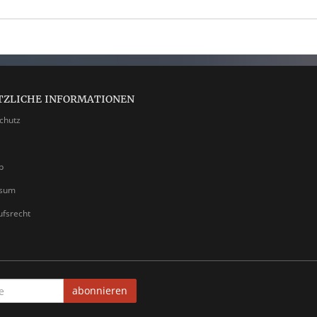
TZLICHE INFORMATIONEN
chutz
p
ssum
ufsrecht
abonnieren