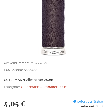
Artikelnummer:
748277-540
EAN:
4008015356200
GÜTERMANN Allesnäher 200m
Kategorie:
Gütermann Allesnäher 200m
sofort verfügbar
4,05 €
Lieferzeit
:
3 - 5