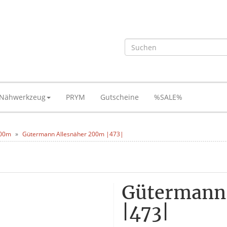
Nähwerkzeug
PRYM
Gutscheine
%SALE%
200m
Gütermann Allesnäher 200m |473|
Gütermann
|473|