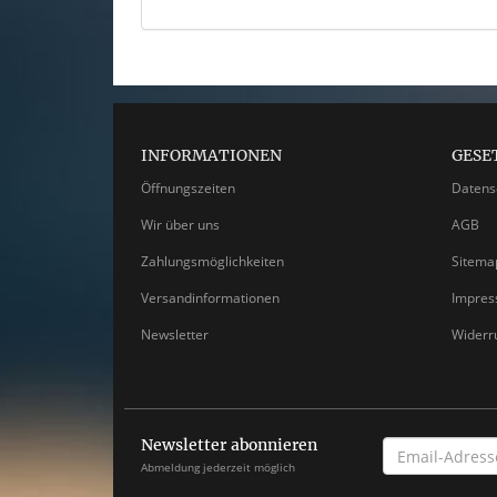
INFORMATIONEN
GESE
Öffnungszeiten
Datens
Wir über uns
AGB
Zahlungsmöglichkeiten
Sitema
Versandinformationen
Impre
Newsletter
Widerr
Newsletter abonnieren
EMAIL-
ADRESSE
Abmeldung jederzeit möglich