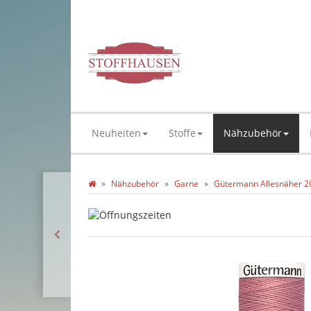
Neuheiten
Stoffe
Nähzubehör
Nähzubehör
Garne
Gütermann Allesnäher 