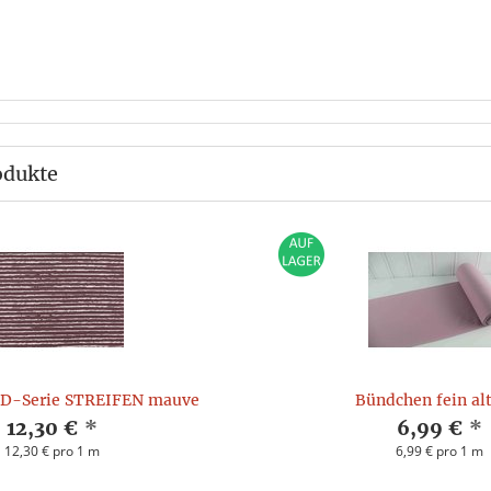
odukte
ND-Serie STREIFEN mauve
Bündchen fein al
12,30 €
*
6,99 €
*
12,30 € pro 1 m
6,99 € pro 1 m