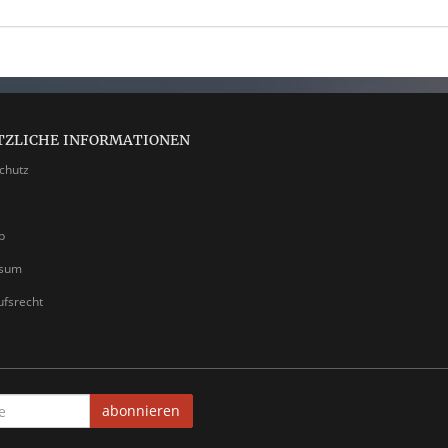
TZLICHE INFORMATIONEN
chutz
p
ssum
ufsrecht
abonnieren